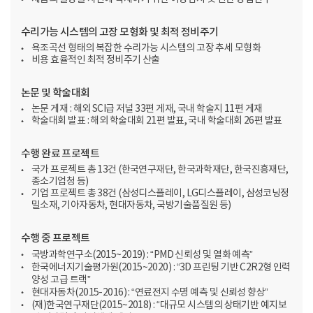
수리가능 시스템의 고장 모형화 및 최적 정비주기
욕조곡선 형태의 복잡한 수리가능 시스템의 고장 추세 모형화
비용 효율적인 최적 정비주기 산출
논문 및 학술대회
논문 게재 : 해외 SCI급 저널 33편 게재, 국내 학술지 11편 게재
학술대회 발표 : 해외 학술대회 21편 발표, 국내 학술대회 26편 발표
수행 완료 프로젝트
국가 프로젝트 총 13건
(한국연구재단, 한국과학재단, 한국진흥재단,
종소기업청 등)
기업 프로젝트 총 38건
(삼성디스플레이, LG디스플레이, 삼성코닝정
밀소재, 기아자동차, 현대자동차, 국방기술품질원 등)
수행 중 프로젝트
국방과학연구소(2015~2019) : “PMD 신뢰성 및 열화 예측”
한국에너지기술평가원(2015~2020) : “3D 프린팅 기반 C2R2형 인력
양성 고급 트랙”
현대자동차(2015-2016) : “연료전지 수명 예측 및 신뢰성 향상”
(재)한국연구재단(2015~2018) : “대규모 시스템의 상태기반 예지보