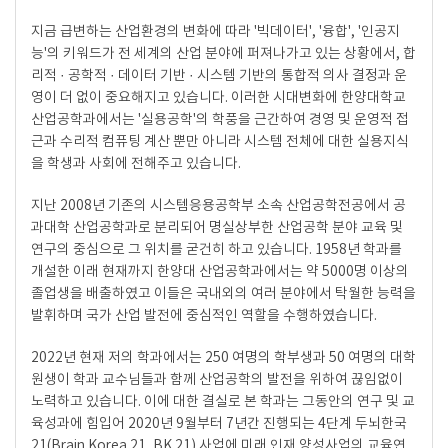
지금 급변하는 산업환경의 변화에 따라 '빅데이터', '융합', '인공지
능'의 키워드가 전 세계의 산업 분야에 퍼져나가고 있는 상황에서, 합
리적 · 공학적 · 데이터 기반 · 시스템 기반의 통합적 의사 결정과 운
영이 더 없이 중요해지고 있습니다. 이러한 시대변화에 한양대학교
산업공학과에서는 '실용공학'의 학풍을 근간하여 경영 및 운영적 접
근과 수리적 컴퓨팅 계산 뿐만 아니라 시스템 전체에 대한 실용지식
을 학생과 사회에 전해주고 있습니다.
지난 2008년 기존의 시스템응용공학부 소속 산업공학전공에서 공
과대학 산업공학과로 분리되어 명실상부한 산업공학 분야 교육 및
연구의 중심으로 그 위치를 굳건히 하고 있습니다. 1958년 학과를
개설한 이래 현재까지 한양대 산업공학과에서는 약 5000명 이상의
졸업생을 배출하였고 이들은 국내외의 여러 분야에서 탁월한 능력을
발휘하며 국가 산업 발전에 중심적인 역할을 수행하였습니다.
2022년 현재 저의 학과에서는 250 여명의 학부생과 50 여명의 대학
원생이 학과 교수님들과 함께 산업공학의 발전을 위하여 끊임없이
노력하고 있습니다. 이에 대한 결실로 본 학과는 그동안의 연구 및 교
육성과에 힘입어 2020년 9월부터 7년간 진행되는 4단계 두뇌한국
21(Brain Korea 21, BK 21) 사업에 미래 인재 양성사업의 교육연