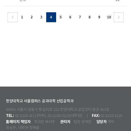
1
2
3
4
5
6
7
8
9
10
한양대학교 서울캠퍼스 공과대학 산업공학과
04763 서울시 성동구 왕십리로 222 한양대학교 공업센터 본관 412호
TEL:
FAX:
02-2220-3111(학부), 02-2220-3123(대학원) |
02-2220-3129
홈페이지 책임자
관리자
담당자
학과장 배석주
팀장 권혁준
학부
유승주, 대학원 정해솔