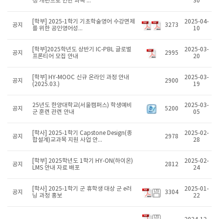
정 개편으로 인한 과목 ...
30
[학부] 2025-1학기 기초학술영어 수강면제
2025-04-
공지
3273
를 위한 공인영어성...
10
[학부]2025학년도 상반기 IC-PBL 글로벌
2025-03-
공지
2995
프론티어 모집 안내
20
[학부] HY-MOOC 신규 온라인 과정 안내
2025-03-
공지
2900
(2025.03.)
19
25년도 한양대학교(서울캠퍼스) 학생예비
2025-03-
공지
5200
군 훈련 관련 안내
05
[학사] 2025-1학기 Capstone Design(종
2025-02-
공지
2978
합설계)교과목 지원 사업 안...
28
[학부] 2025학년도 1학기 HY-ON(하이온)
2025-02-
공지
2812
LMS 안내 자료 배포
24
[학사] 2025-1학기 군 휴학생 대상 군 e러
2025-01-
공지
3304
닝 과정 홍보
22