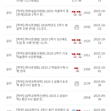
안내[~11/14(금)]
31
[학부] (현장실습지원팀) 2025-겨울학기 및
2025-10-
공지
1932
(연계)2026-1학기 현...
28
[학부] (학사운영팀) 2026학년도 1학기 재
2025-10-
공지
1942
입학 신청 안내[~11/07(...
22
[학부] (학사운영팀) 2025-2학기 S/U제도
2025-10-
공지
1925
도입 및 시행 안내[~11/0...
22
[학부] (창의융합교육원) 2025-2학기 기초
2025-10-
공지
1911
학술영어 수강면제를...
17
[학부] (학사운영팀) 2025-2 학점포기제 시
2025-10-
공지
2390
행 안내
01
[학부] (자연과학대학) 2025-2 공통기초과
2025-09-
공지
2139
목 중간고사 일정 및 ...
30
[학부] (공학교육혁신센터) 2025-2 공업수
2025-09-
공지
2058
학2 중간고사 일정 안...
30
[학부] 2025학년도 2학기 중간 강의평가 실
2025-09-