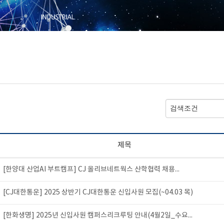
제목
[한양대 산업AI 부트캠프] CJ 올리브네트웍스 산학협력 채용...
[CJ대한통운] 2025 상반기 CJ대한통운 신입사원 모집(~04.03 목)
[한화생명] 2025년 신입사원 캠퍼스리크루팅 안내(4월2일_수요...