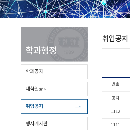
취업공지
학과행정
학과공지
번호
대학원공지
공지
취업공지
1112
행사게시판
1111