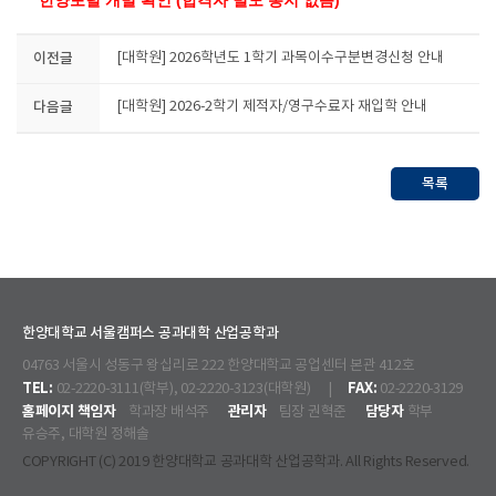
한양포털 개별 확인 (합격자 별도 통지 없음)
이전글
[대학원] 2026학년도 1학기 과목이수구분변경신청 안내
다음글
[대학원] 2026-2학기 제적자/영구수료자 재입학 안내
목록
한양대학교 서울캠퍼스 공과대학 산업공학과
04763 서울시 성동구 왕십리로 222 한양대학교 공업센터 본관 412호
TEL:
FAX:
02-2220-3111(학부), 02-2220-3123(대학원) |
02-2220-3129
홈페이지 책임자
관리자
담당자
학과장 배석주
팀장 권혁준
학부
유승주, 대학원 정해솔
COPYRIGHT (C) 2019 한양대학교 공과대학 산업공학과. All Rights Reserved.