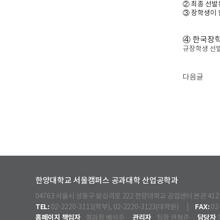
②
최종 선발
③
장학생이
④
한국장학
규장학생 선
다음글
한양대학교 서울캠퍼스 공과대학 산업공학과
04763 서울시 성동구 왕십리로 222 한양대학교 공업센터 본관 41
TEL:
FAX:
02-2220-3111(학부), 02-2220-3123(대학원) |
02
홈페이지 책임자
관리자
담당자
학과장 배석주
팀장 권혁준