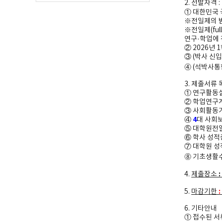
2.
선발자격
:
①
대한민국 
※
전일제의 
※
전일제
(ful
연구
·
학업에 
②
2026
년
1
③
(
박사 신입
⓸
(석박사
통
3.
제출서류 
①
연구활동
②
학업연구
③
사회활동
4
④
대 사회
⑤
대학원전
⑥
학사 성적
⑦
대학원 
⓼
기초생활수
:
4.
제출장소
:
5.
마감기한
6.
기타안내
①
접수된 서