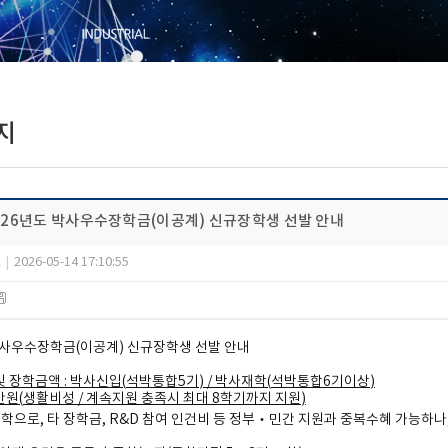
지
2026년도 박사우수장학금(이공계) 신규장학생 선발 안내
2
|
2026-05-14 17:10:55
박사우수장학금
(
이공계
)
신규장학생 선발 안내
및 장학금액
:
박사신입
(
석박통합
5
기
) /
박사재학
(
석박통합
6
기이상
)
만원
(
생활비성
/
계속지원 충족시 최대
8
학기까지 지원
)
장학으로
,
타 장학금
, R&D
참여 인건비 등 정부
‧
민간 지원과 중복수혜 가능하나