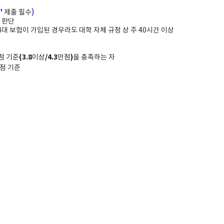
)
"
제출 필수
 판단
4
대 보험이 가입된 경우라도 대학 자체 규정 상 주
40
시간 이상
(3.8
/4.3
)
점 기준
이상
만점
을 충족하는 자
점 기준