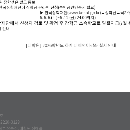
된 장학생은 별도 통보
한국장학재단에 장학금 온라인 신청
(
본인공인인증서 필요
)
▶
한국장학재단
(
www.kosaf.go.kr)
→
장학금
→
국가
6. 6. 6.(
토
)~6 .12.(
금
) 24:00
까지
)
재단에서 신청자 검토 및 확정 후 장학금 소속학교로 일괄지급
월 
(7
발 안내
[대학원] 2026학년도 하계 대체영어강좌 실시 안내
2호
-2220-3129
학부 유승주, 대학원 정해솔