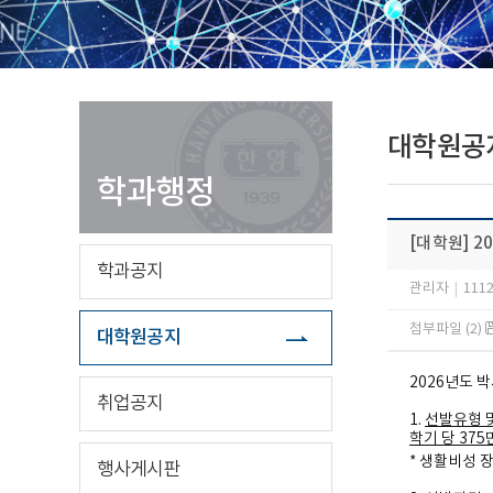
대학원공
학과행정
[대학원] 
학과공지
관리자
|
111
첨부파일 (2)
대학원공지
2026
년도 
취업공지
1.
선발유형 
학기 당
375
*
생활비성 
행사게시판