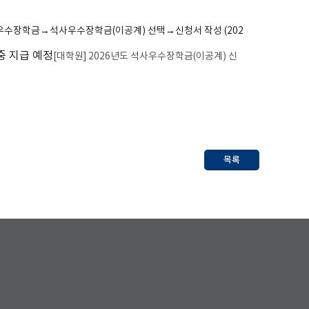
우수장학금
→
석사우수장학금
(
이공계
)
선택
→
신청서 작성
(202
중 지급 예정
[대학원] 2026년도 석사우수장학금(이공계) 신
목록