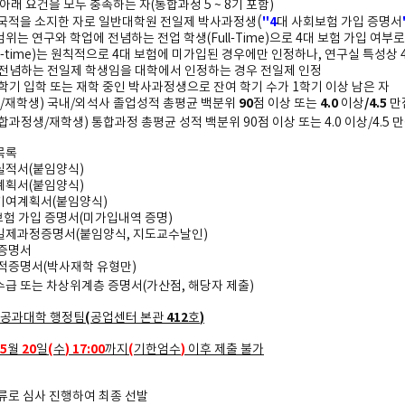
아래 요건을 모두 충족하는 자
(
통합과정
5 ~ 8
기 포함
)
(
"4
국적을 소지한 자로 일반대학원 전일제 박사과정생
대 사회보험 가입 증명서
범위는 연구와 학업에 전념하는 전업 학생
(Full-Time)
으로
4
대 보험 가입 여부로
l-time)
는 원칙적으로
4
대 보험에 미가입된 경우에만 인정하나
,
연구실 특성상
전념하는 전일제 학생임을 대학에서 인정하는 경우 전일제 인정
학기 입학 또는 재학 중인 박사과정생으로 잔여 학기 수가
1
학기 이상 남은 자
90
4.0
/4.5
/
재학생
)
국내
/
외
석사 졸업성적 총평균 백분위
점 이상 또는
이상
만
합과정생
/
재학생
)
통합과정 총평균 성적 백분위
90
점 이상 또는
4.0
이상
/4.5
만
목록
실적서
(
붙임양식
)
계획서
(
붙임양식
)
기여계획서
(
붙임양식
)
보험 가입 증명서(미가입내역 증명)
일제과정증명서
(
붙임양식
,
지도교수날인
)
증명서
성적증명서
(
박사재학 유형만
)
급 또는 차상위계층 증명서
(
가산점
,
해당자 제출
)
(
412
)
공과대학 행정팀
공업센터 본관
호
 5
20
(
) 17:00
(
)
월
일
수
까지
기한엄수
이후 제출 불가
류로 심사 진행하여 최종 선발