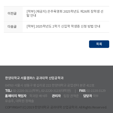
[학부] (재공지) 은주육영회 2025학년도 제26회 장학생 선
이전글
발 안내
다음글
[학부] 2025학년도 2학기 신입학 학생증 신청 방법 안내
목록
한양대학교 서울캠퍼스 공과대학 산업공학과
04763 서울시 성동구 왕십리로 222 한양대학교 공업센터 본관 412호
TEL:
FAX:
02-2220-3111(학부), 02-2220-3123(대학원) |
02-2220-3129
홈페이지 책임자
관리자
담당자
학과장 배석주
팀장 권혁준
학부
유승주, 대학원 정해솔
COPYRIGHT (C) 2019 한양대학교 공과대학 산업공학과. All Rights Reserved.