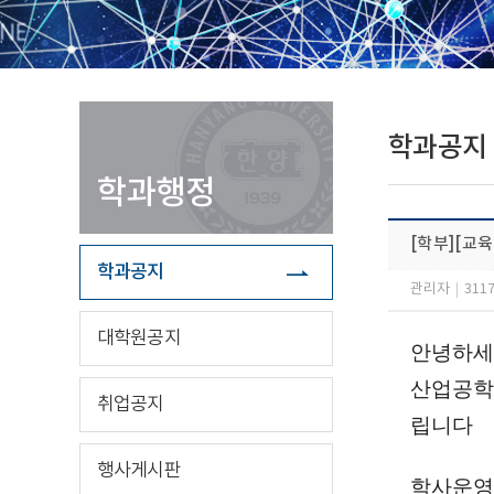
학과공지
학과행정
[학부][교육
학과공지
관리자
|
311
대학원공지
안녕하세
산업공학과
취업공지
립니다
행사게시판
학사운영의