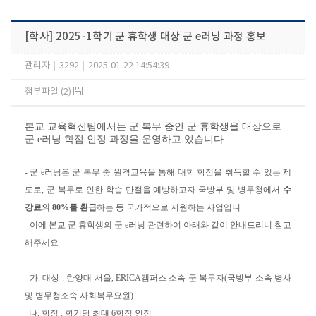
[학사] 2025-1학기 군 휴학생 대상 군 e러닝 과정 홍보
관리자
|
3292
|
2025-01-22 14:54:39
첨부파일 (2)
본교 교육혁신팀에서는 군 복무 중인 군 휴학생을 대상으로
군 e러닝 학점 인정 과정을 운영하고 있습니다.
- 군 e러닝은 군 복무 중 원격교육을 통해 대학 학점을 취득할 수 있는 제
도로, 군 복무로 인한 학습 단절을 예방하고자 국방부 및 병무청에서
수
강료의 80%를 환급
하는 등 국가적으로 지원하는 사업입니
- 이에 본교 군 휴학생의
군 e러닝 관련하여 아래와 같이 안내드리니 참고
해주세요
가. 대상 : 한양대 서울, ERICA캠퍼스 소속 군 복무자
(국방부 소속 병사
및 병무청
소속 사회복무요원)
나. 학점 : 학기당 최대 6학점 인정