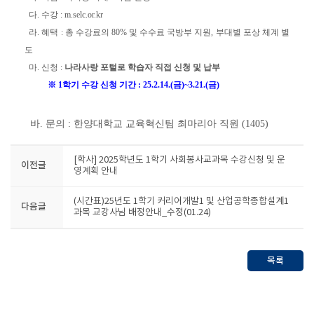
다. 수강 : m.selc.or.kr
라. 혜택 : 총 수강료의 80% 및 수수료 국방부 지원, 부대별 포상 체계 별
도
마. 신청 :
나라사랑 포털로 학습자 직접 신청 및 납부
※ 1학기 수강 신청 기간 : 25.2.14.(금)~3.21.(금)
바. 문의 : 한양대학교 교육혁신팀 최마리아 직원 (1405)
[학사] 2025학년도 1학기 사회봉사교과목 수강신청 및 운
이전글
영계획 안내
(시간표)25년도 1학기 커리어개발1 및 산업공학종합설계1
다음글
과목 교강사님 배정안내_수정(01.24)
목록