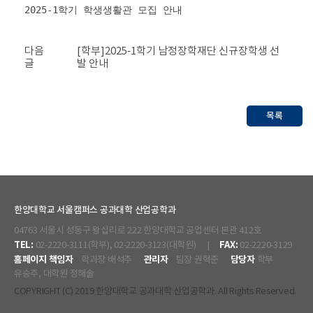
2025-1학기 학생생활관 모집 안내
다음
[학부]2025-1학기 남정장학재단 신규장학생 선
글
발 안내
목록
한양대학교 서울캠퍼스 공과대학 산업공학과
04763 서울시 성동구 왕십리로 222 한양대학교 공업센터 본관 412호
TEL:
FAX:
02-2220-3111(학부), 02-2220-3123(대학원) |
02-2220-3129
홈페이지 책임자
관리자
담당자
학과장 배석주
팀장 권혁준
학부
유승주, 대학원 정해솔
COPYRIGHT (C) 2019 한양대학교 공과대학 산업공학과. All Rights Reserved.