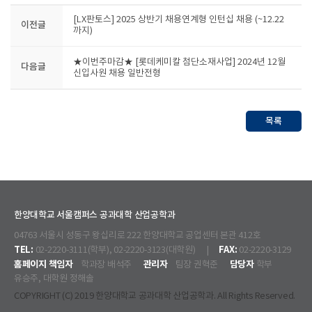
[LX판토스] 2025 상반기 채용연계형 인턴십 채용 (~12.22
이전글
까지)
★이번주마감★ [롯데케미칼 첨단소재사업] 2024년 12월
다음글
신입사원 채용 일반전형
목록
한양대학교 서울캠퍼스 공과대학 산업공학과
04763 서울시 성동구 왕십리로 222 한양대학교 공업센터 본관 412호
TEL:
FAX:
02-2220-3111(학부), 02-2220-3123(대학원) |
02-2220-3129
홈페이지 책임자
관리자
담당자
학과장 배석주
팀장 권혁준
학부
유승주, 대학원 정해솔
COPYRIGHT (C) 2019 한양대학교 공과대학 산업공학과. All Rights Reserved.