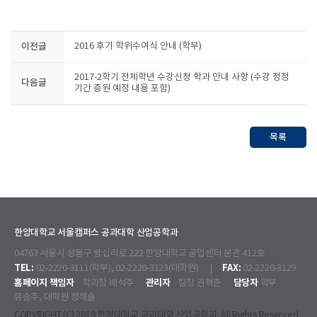
이전글
2016 후기 학위수여식 안내 (학부)
2017-2학기 전체학년 수강신청 학과 안내 사항 (수강 정정
다음글
기간 증원 예정 내용 포함)
목록
한양대학교 서울캠퍼스 공과대학 산업공학과
04763 서울시 성동구 왕십리로 222 한양대학교 공업센터 본관 412호
TEL:
FAX:
02-2220-3111(학부), 02-2220-3123(대학원) |
02-2220-3129
홈페이지 책임자
관리자
담당자
학과장 배석주
팀장 권혁준
학부
유승주, 대학원 정해솔
COPYRIGHT (C) 2019 한양대학교 공과대학 산업공학과. All Rights Reserved.