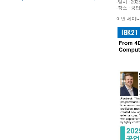
-일시 : 202
-장소 : 공
이번 세미나