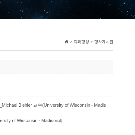
> 학과행정 > 행사게시판
 Biehler 교수(University of Wisconsin - Madis
ity of Wisconsin - Madison​의