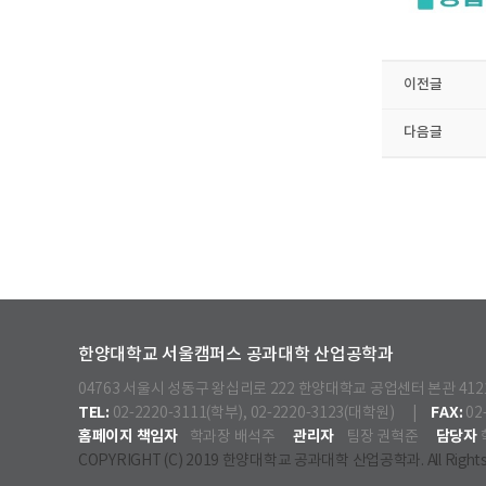
이전글
다음글
한양대학교 서울캠퍼스 공과대학 산업공학과
04763 서울시 성동구 왕십리로 222 한양대학교 공업센터 본관 41
TEL:
FAX:
02-2220-3111(학부), 02-2220-3123(대학원) |
02
홈페이지 책임자
관리자
담당자
학과장 배석주
팀장 권혁준
COPYRIGHT (C) 2019 한양대학교 공과대학 산업공학과. All Rights 