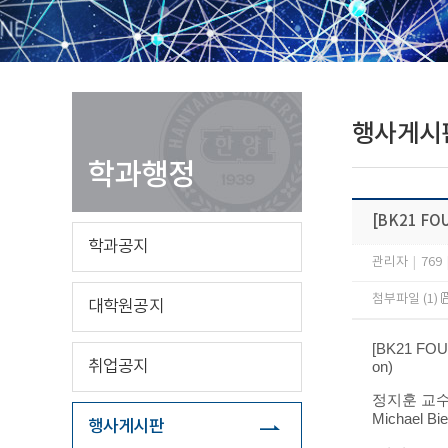
행사게시
학과행정
[BK21 F
학과공지
관리자
|
769
첨부파일 (1)
대학원공지
[BK21 FOU
취업공지
on)
정지훈 교수님 초빙
Michael
행사게시판