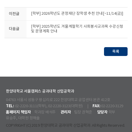
이전글
[학부] 2026학년도 관정재단 장학생 추천 안내[~11/14(금)]
[학부] 2025학년도 겨울계절학기 사회봉사교과목 수강신청
다음글
및 운영계획 안내
목록
한양대학교 서울캠퍼스 공과대학 산업공학과
04763 서울시 성동구 왕십리로 222 한양대학교 공업센터 본관 412호
TEL:
FAX:
02-2220-3111(학부), 02-2220-3123(대학원) |
02-2220-3129
홈페이지 책임자
관리자
담당자
학과장 배석주
팀장 권혁준
학부
유승주, 대학원 정해솔
COPYRIGHT (C) 2019 한양대학교 공과대학 산업공학과. All Rights Reserved.