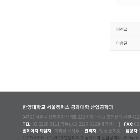
이전글
다음글
한양대학교 서울캠퍼스 공과대학 산업공학과
04763 서울시 성동구 왕십리로 222 한양대학교 공업센터 본관 41
TEL:
FAX:
02-2220-3111(학부), 02-2220-3123(대학원) |
02
홈페이지 책임자
관리자
담당자
학과장 배석주
팀장 권혁준
COPYRIGHT (C) 2019 한양대학교 공과대학 산업공학과. All Rights 