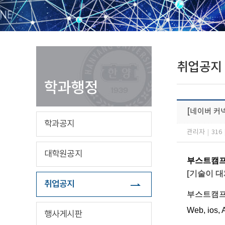
취업공지
학과행정
[네이버 커넥
학과공지
관리자
|
316
대학원공지
부스트캠프 
[기술이 대
취업공지
부스트캠프
Web, io
행사게시판