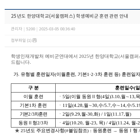
25년도 한양대학교(서울캠퍼스) 학생예비군 훈련 관련 안내
관리자
|
5200
|
2025-03-05 08:36:40
첨부파일 (1)
학생인재개발처 예비군연대에서 2025년 한양대학교(서울캠퍼
드립니다.
가. 유형별 훈련일자(이월훈련, 기본1·2·3차 훈련 등) 훈련일
구 분
훈련일수
(
일
이월 훈련
ㆍ5일(이월 동원Ⅱ형(4일)3.10,월∼13,
기본1차 훈련
ㆍ11일(4.28,월∼30,수
/
5.7,수∼14,수
/
5.
기본2 / 3차훈련
ㆍ2일(9.29,
월-30,
화) / 1일(11.17,
월)
동원Ⅱ형2/3차
ㆍ4일(10.20, 월-23, 목) / 4일(11.24, 월-2
★ 25년도 주요변경사항(#붙임참조) : 동원훈련 → 동원Ⅰ형 