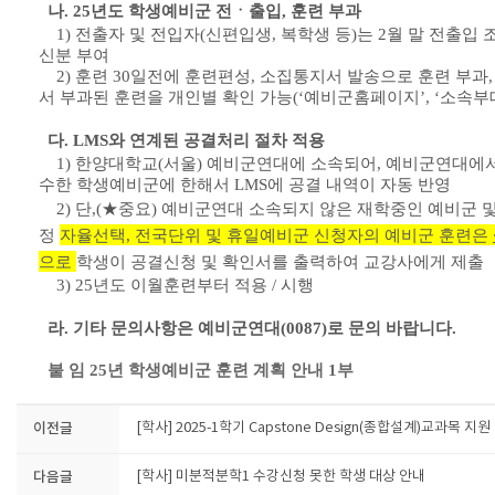
나. 25년도 학생예비군 전ㆍ출입, 훈련 부과
1) 전출자 및 전입자(신편입생, 복학생 등)는 2월 말 전출입 조
신분 부여
2) 훈련 30일전에 훈련편성, 소집통지서 발송으로 훈련 부과,
서
부과된 훈련을 개인별 확인 가능(‘예비군홈페이지’, ‘소속부
다. LMS와 연계된 공결처리 절차 적용
1) 한양대학교(서울) 예비군연대에 소속되어, 예비군연대에서
수한
학생예비군에 한해서 LMS에 공결 내역이 자동 반영
2)
단,(★중요) 예비군연대 소속되지 않은 재학중인 예비군 
정
자율선택, 전국단위 및 휴일예비군 신청자의 예비군 훈련은
으로
학생이 공결신청 및 확인서를 출력하여 교강사에게 제출
3) 25년도 이월훈련부터 적용 / 시행
라. 기타 문의사항은 예비군연대(0087)로 문의 바랍니다.
붙 임 25년 학생예비군 훈련 계획 안내 1부
이전글
[학사] 2025-1학기 Capstone Design(종합설계)교과목 지
다음글
[학사] 미분적분학1 수강신청 못한 학생 대상 안내