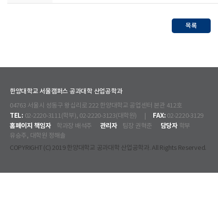
목록
한양대학교 서울캠퍼스 공과대학 산업공학과
04763 서울시 성동구 왕십리로 222 한양대학교 공업센터 본관 412호
TEL:
FAX:
02-2220-3111(학부), 02-2220-3123(대학원) |
02-2220-3129
홈페이지 책임자
관리자
담당자
학과장 배석주
팀장 권혁준
학부
유승주, 대학원 정해솔
COPYRIGHT (C) 2019 한양대학교 공과대학 산업공학과. All Rights Reserved.