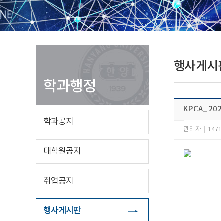
행사게시
학과행정
KPCA_20
학과공지
관리자
|
147
대학원공지
취업공지
행사게시판