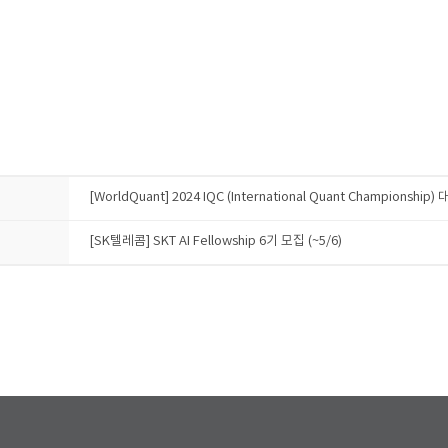
[WorldQuant] 2024 IQC (International Quant Championsh
[SK텔레콤] SKT AI Fellowship 6기 모집 (~5/6)